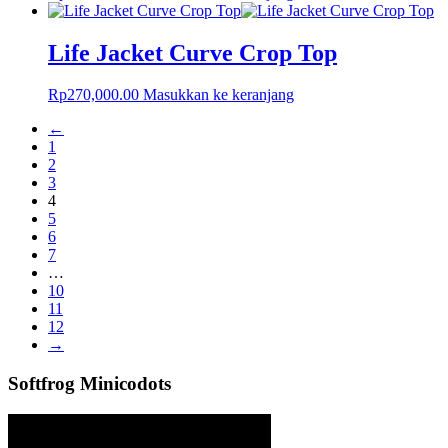
Life Jacket Curve Crop Top
Rp
270,000.00
Masukkan ke keranjang
←
1
2
3
4
5
6
7
…
10
11
12
→
Softfrog Minicodots