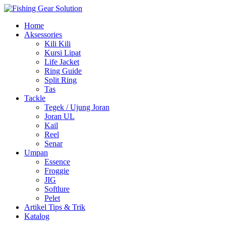
Navigasi
Home
alihan
Aksessories
Kili Kili
Kursi Lipat
Life Jacket
Ring Guide
Split Ring
Tas
Tackle
Tegek / Ujung Joran
Joran UL
Kail
Reel
Senar
Umpan
Essence
Froggie
JIG
Softlure
Pelet
Artikel Tips & Trik
Katalog