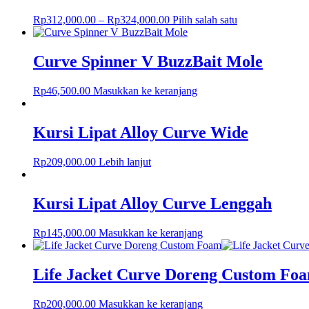
Rp
312,000.00
–
Rp
324,000.00
Pilih salah satu
Curve Spinner V BuzzBait Mole
Rp
46,500.00
Masukkan ke keranjang
Kursi Lipat Alloy Curve Wide
Rp
209,000.00
Lebih lanjut
Kursi Lipat Alloy Curve Lenggah
Rp
145,000.00
Masukkan ke keranjang
Life Jacket Curve Doreng Custom Fo
Rp
200,000.00
Masukkan ke keranjang