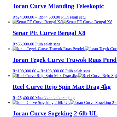
Joran Curve Mlanding Teleskopic
Rp
24,000.00
–
Rp
44,500.00
Pilih salah satu
Senar PE Curve Bengal X8
Rp
66,000.00
Pilih salah satu
Joran Tegek Curve Truwok Ruas Pend
Rp
108,000.00
–
Rp
198,000.00
Pilih salah satu
Reel Curve Rejo Spin Max Drag 4kg
Rp
26,400.00
Masukkan ke keranjang
Joran Curve Sogeking 2-6lb UL