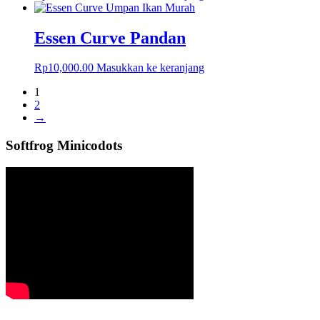
Essen Curve Pandan
Rp
10,000.00
Masukkan ke keranjang
1
2
→
Softfrog Minicodots