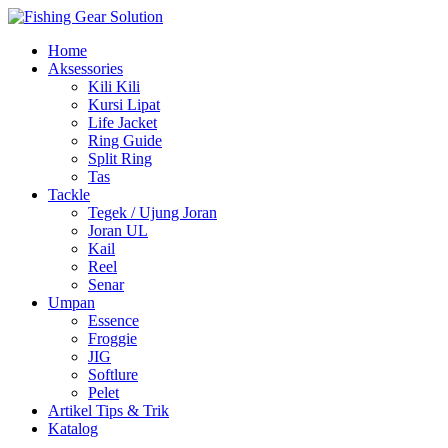
Navigasi
Home
alihan
Aksessories
Kili Kili
Kursi Lipat
Life Jacket
Ring Guide
Split Ring
Tas
Tackle
Tegek / Ujung Joran
Joran UL
Kail
Reel
Senar
Umpan
Essence
Froggie
JIG
Softlure
Pelet
Artikel Tips & Trik
Katalog