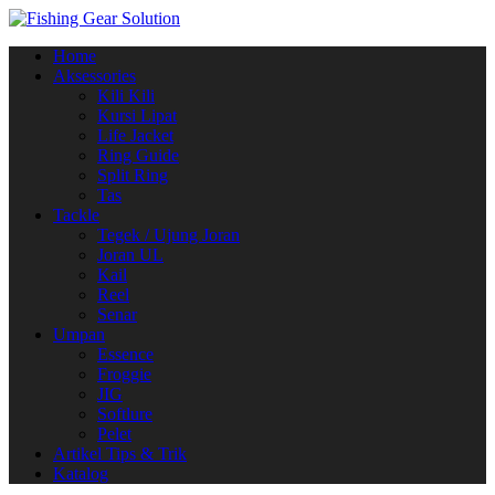
Navigasi
Home
alihan
Aksessories
Kili Kili
Kursi Lipat
Life Jacket
Ring Guide
Split Ring
Tas
Tackle
Tegek / Ujung Joran
Joran UL
Kail
Reel
Senar
Umpan
Essence
Froggie
JIG
Softlure
Pelet
Artikel Tips & Trik
Katalog