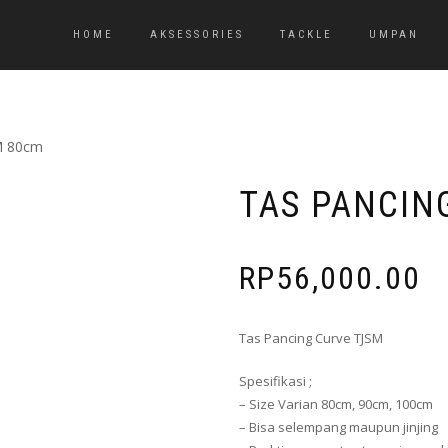
HOME
AKSESSORIES
TACKLE
UMPAN
M 80cm
TAS PANCIN
RP
56,000.00
Tas Pancing Curve TJSM
Spesifikasi ;
– Size Varian 80cm, 90cm, 100cm
– Bisa selempang maupun jinjing