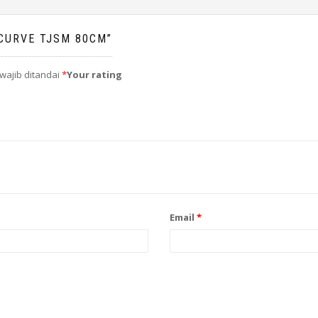
 CURVE TJSM 80CM”
wajib ditandai
*
Your rating
Email
*