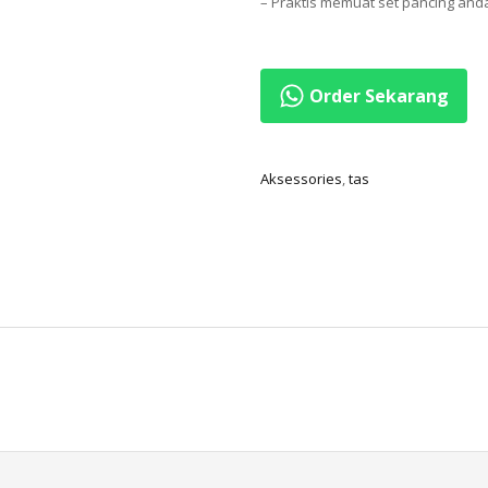
– Praktis memuat set pancing and
Order Sekarang
Aksessories
,
tas