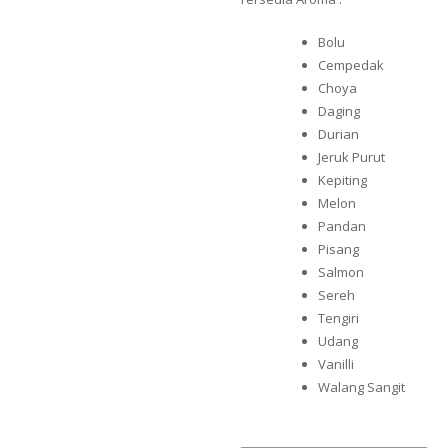
Bolu
Cempedak
Choya
Daging
Durian
Jeruk Purut
Kepiting
Melon
Pandan
Pisang
Salmon
Sereh
Tengiri
Udang
Vanilli
Walang Sangit