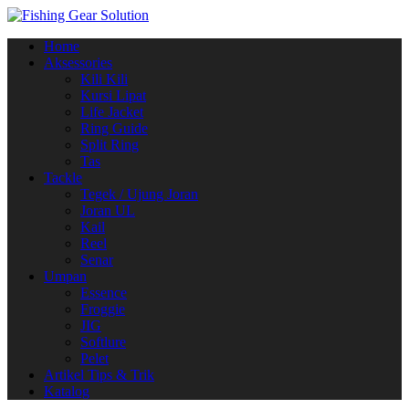
Navigasi
Home
alihan
Aksessories
Kili Kili
Kursi Lipat
Life Jacket
Ring Guide
Split Ring
Tas
Tackle
Tegek / Ujung Joran
Joran UL
Kail
Reel
Senar
Umpan
Essence
Froggie
JIG
Softlure
Pelet
Artikel Tips & Trik
Katalog