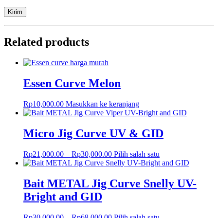
Related products
Essen Curve Melon
Rp
10,000.00
Masukkan ke keranjang
Micro Jig Curve UV & GID
Rp
21,000.00
–
Rp
30,000.00
Pilih salah satu
Bait METAL Jig Curve Snelly UV-
Bright and GID
Rp
30,000.00
–
Rp
68,000.00
Pilih salah satu