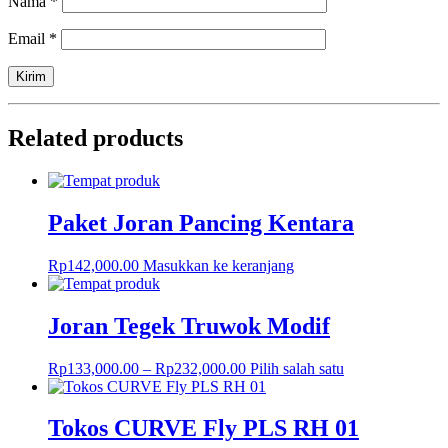
Nama
*
Email
*
Related products
Paket Joran Pancing Kentara
Rp
142,000.00
Masukkan ke keranjang
Joran Tegek Truwok Modif
Rp
133,000.00
–
Rp
232,000.00
Pilih salah satu
Tokos CURVE Fly PLS RH 01