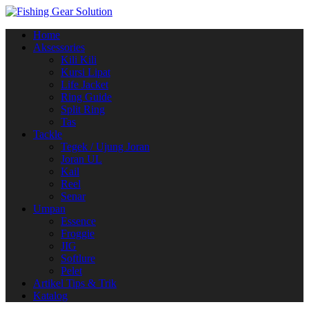
Navigasi
Home
alihan
Aksessories
Kili Kili
Kursi Lipat
Life Jacket
Ring Guide
Split Ring
Tas
Tackle
Tegek / Ujung Joran
Joran UL
Kail
Reel
Senar
Umpan
Essence
Froggie
JIG
Softlure
Pelet
Artikel Tips & Trik
Katalog