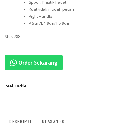
Spool : Plastik Padat
Kuat tidak mudah pecah
Right Handle
P 5cm/L 1.9cm/T 5.9cm
Stok 788
Order Sekarang
Reel
,
Tackle
DESKRIPSI
ULASAN (0)