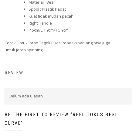
Material : Besi
Spool : Plastik Padat
Kuat tidak mudah pecah
Right Handle
P 5cm/L 1.9cm/T 5.9cm
Cocok Untuk Joran Tegek Ruas Pendek/panjang bisa juga
untuk joran spinning
REVIEW
Belum ada ulasan.
BE THE FIRST TO REVIEW “REEL TOKOS BESI
CURVE”