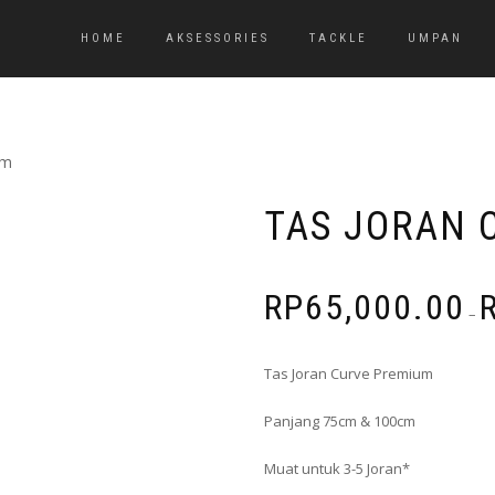
HOME
AKSESSORIES
TACKLE
UMPAN
um
TAS JORAN 
RP
65,000.00
–
Tas Joran Curve Premium
Panjang 75cm & 100cm
Muat untuk 3-5 Joran*