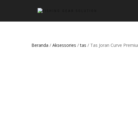
Beranda
/
Aksessories
/
tas
/ Tas Joran Curve Premi