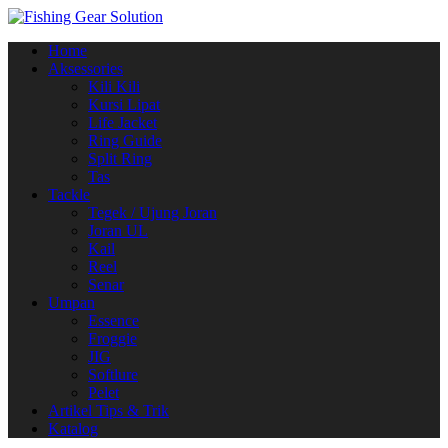
Navigasi
Home
alihan
Aksessories
Kili Kili
Kursi Lipat
Life Jacket
Ring Guide
Split Ring
Tas
Tackle
Tegek / Ujung Joran
Joran UL
Kail
Reel
Senar
Umpan
Essence
Froggie
JIG
Softlure
Pelet
Artikel Tips & Trik
Katalog