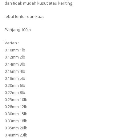
dan tidak mudah kusut atau keriting
lebut lentur dan kuat
Panjang 100m
Varian :
0.10mm 1lb
0.12mm 2lb
0.14mm 3lb
0.16mm 4lb
0.18mm 5lb
0.20mm 6lb
0.22mm 8lb
0.25mm 10lb
0.28mm 12lb
0.30mm 15lb
0.33mm 18lb
0.35mm 20lb
0.40mm 23lb