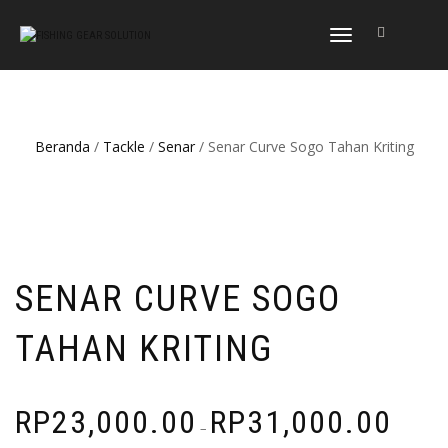
NAVIGASI
ALIHAN
Beranda
/
Tackle
/
Senar
/ Senar Curve Sogo Tahan Kriting
SENAR CURVE SOGO
TAHAN KRITING
RP
23,000.00
RP
31,000.00
–