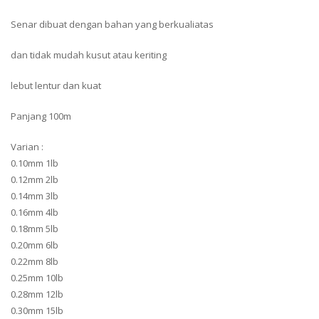
Senar dibuat dengan bahan yang berkualiatas
dan tidak mudah kusut atau keriting
lebut lentur dan kuat
Panjang 100m
Varian :
0.10mm 1lb
0.12mm 2lb
0.14mm 3lb
0.16mm 4lb
0.18mm 5lb
0.20mm 6lb
0.22mm 8lb
0.25mm 10lb
0.28mm 12lb
0.30mm 15lb