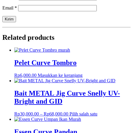
Email
*
Related products
Pelet Curve Tombro
Rp
6,000.00
Masukkan ke keranjang
Bait METAL Jig Curve Snelly UV-
Bright and GID
Rp
30,000.00
–
Rp
68,000.00
Pilih salah satu
Essen Curve Pandan