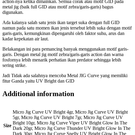
action-nya ketika dimainkan. Semua corak atau motif GID pada
metal jig (baik full GID atau motif zebra/garis-garis) bagus
digunakan.
Ada kalanya salah satu jenis ikan target suka dengan full GID
namun pada satu momen ikan jenis tersebut lebih suka dengan motif
garis-garis, kemungkinan dipengaruhi oleh faktor suhu, arus dan
kadar kepekatan air laut.
Belakangan ini para pemancing banyak menggunakan motif garis-
garis. Dengan metal jig motif zebra/garis-garis action dan warna
fosfornya lebih menarik perhatian ikan predator sehingga lebih
sering strike.
Jadi Tidak ada salahnya mencoba Metal JIG Curve yang memiliki
fitur Ganda yaitu UV Bright dan GID
Additional information
Micro Jig Curve UV Bright 4gr, Micro Jig Curve UV Bright
5gr, Micro Jig Curve UV Bright 7gr, Micro Jig Curve UV
Bright 10gr, Micro Jig Curve Viper UV Bright Glow In The
Size
Dark 20gr, Micro Jig Curve Thunder UV Bright Glow In The
Dark 30gr, Micro Jig Curve Snelly UV Bright Glow In The