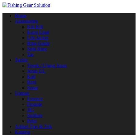
Navigasi
Home
alihan
Aksessories
Kili Kili
Kursi Lipat
Life Jacket
Ring Guide
Split Ring
Tas
Tackle
Tegek / Ujung Joran
Joran UL
Kail
Reel
Senar
Umpan
Essence
Froggie
JIG
Softlure
Pelet
Artikel Tips & Trik
Katalog