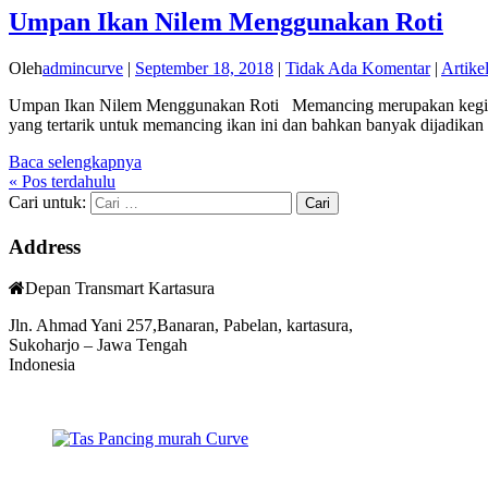
Umpan Ikan Nilem Menggunakan Roti
Oleh
admincurve
|
September 18, 2018
|
Tidak Ada Komentar
|
Artike
Umpan Ikan Nilem Menggunakan Roti Memancing merupakan kegiatan 
yang tertarik untuk memancing ikan ini dan bahkan banyak dijadik
Baca selengkapnya
«
Pos terdahulu
Cari untuk:
Address
Depan Transmart Kartasura
Jln. Ahmad Yani 257,Banaran, Pabelan, kartasura,
Sukoharjo – Jawa Tengah
Indonesia