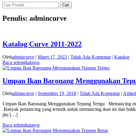
Penulis:
admincurve
Katalog Curve 2011-2022
Oleh
admincurve
|
Maret 17, 2022
|
Tidak Ada Komentar
|
Katalog
Baca selengkapnya
Umpan Ikan Baronang Menggunakan Tepu
Oleh
admincurve
|
September 19, 2018
|
Tidak Ada Komentar
|
Artike
Umpan Ikan Baronang Menggunakan Tepung Terigu Memancing merupak
.Banyak pemancing yang tertarik untuk memancing ikan ini dan ba
jitu […]
Baca selengkapnya