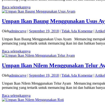
Baca selengkapnya
Umpan Ikan Baung Menggunakan Usus A
Oleh
admincurve
|
September 19, 2018
|
Tidak Ada Komentar
|
Artike
Umpan Ikan Baung Menggunakan Usus Ayam Memancing merupakan keg
pemancing yang tertarik untuk memancing ikan ini dan bahkan bany
Baca selengkapnya
Umpan Ikan Nilem Menggunakan Telur A
Oleh
admincurve
|
September 19, 2018
|
Tidak Ada Komentar
|
Artike
Umpan Ikan Nilem Menggunakan Telur Ayam Memancing merupakan keg
pemancing yang tertarik untuk memancing ikan ini dan bahkan bany
Baca selengkapnya