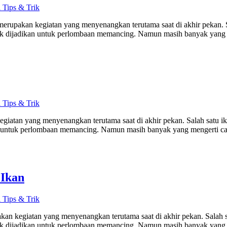
l Tips & Trik
kan kegiatan yang menyenangkan terutama saat di akhir pekan. Sal
ak dijadikan untuk perlombaan memancing. Namun masih banyak yang 
l Tips & Trik
n yang menyenangkan terutama saat di akhir pekan. Salah satu ika
an untuk perlombaan memancing. Namun masih banyak yang mengerti ca
Ikan
l Tips & Trik
giatan yang menyenangkan terutama saat di akhir pekan. Salah sat
ak dijadikan untuk perlombaan memancing. Namun masih banyak yang 