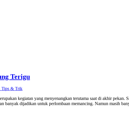
ng Terigu
l Tips & Trik
an kegiatan yang menyenangkan terutama saat di akhir pekan. Salah
hkan banyak dijadikan untuk perlombaan memancing. Namun masih ban