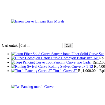
Cari untuk:
Joran Fiber Solid Curve San
Curve Gombyok Batok size 1-8
Rp
Topi Pancing Curve tipe Cadar
Rp
12,0
Rolling Swivel Curve uk 1-12
Rp
4,00
Timah Curve JT
Rp
1,000.00
–
Rp