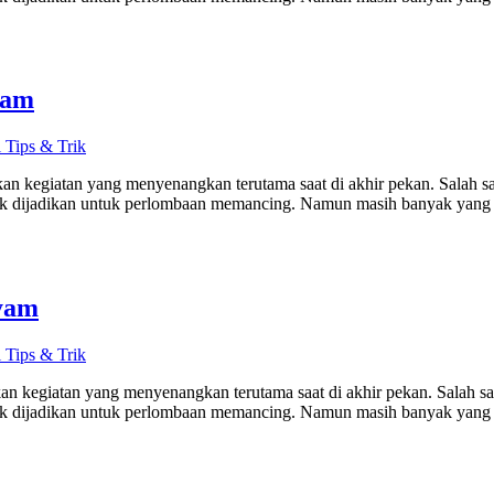
yam
l Tips & Trik
iatan yang menyenangkan terutama saat di akhir pekan. Salah satu 
ak dijadikan untuk perlombaan memancing. Namun masih banyak yang 
yam
l Tips & Trik
iatan yang menyenangkan terutama saat di akhir pekan. Salah satu 
ak dijadikan untuk perlombaan memancing. Namun masih banyak yang m