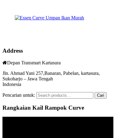
Address
Depan Transmart Kartasura
Jln. Ahmad Yani 257,Banaran, Pabelan, kartasura,
Sukoharjo – Jawa Tengah
Indonesia
Pencarian untuk:
Cari
Rangkaian Kail Rampok Curve