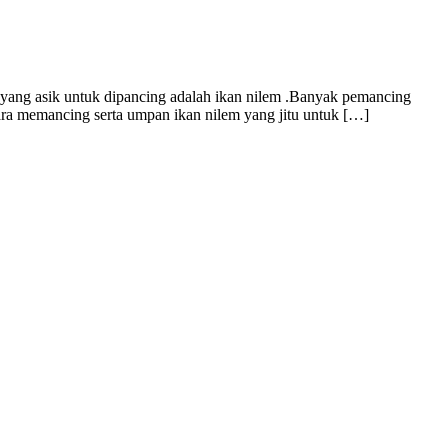
ang asik untuk dipancing adalah ikan nilem .Banyak pemancing
ra memancing serta umpan ikan nilem yang jitu untuk […]