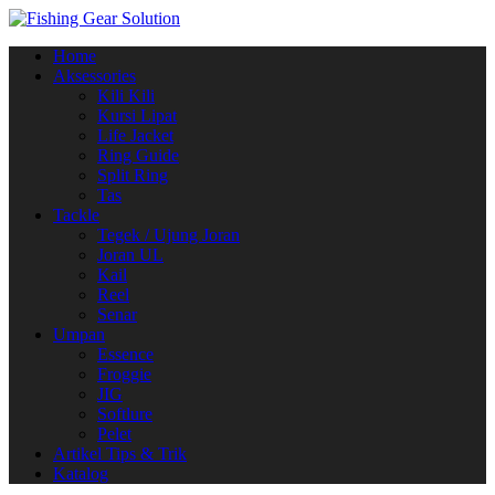
Navigasi
Home
alihan
Aksessories
Kili Kili
Kursi Lipat
Life Jacket
Ring Guide
Split Ring
Tas
Tackle
Tegek / Ujung Joran
Joran UL
Kail
Reel
Senar
Umpan
Essence
Froggie
JIG
Softlure
Pelet
Artikel Tips & Trik
Katalog