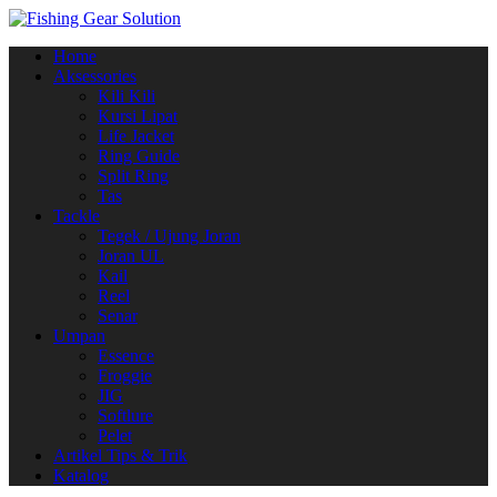
Navigasi
Home
alihan
Aksessories
Kili Kili
Kursi Lipat
Life Jacket
Ring Guide
Split Ring
Tas
Tackle
Tegek / Ujung Joran
Joran UL
Kail
Reel
Senar
Umpan
Essence
Froggie
JIG
Softlure
Pelet
Artikel Tips & Trik
Katalog