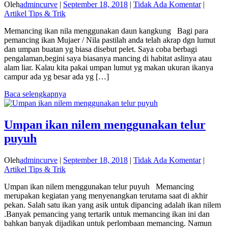
Oleh
admincurve
|
September 18, 2018
|
Tidak Ada Komentar
|
Artikel Tips & Trik
Memancing ikan nila menggunakan daun kangkung Bagi para
pemancing ikan Mujaer / Nila pastilah anda telah akrap dgn lumut
dan umpan buatan yg biasa disebut pelet. Saya coba berbagi
pengalaman,begini saya biasanya mancing di habitat aslinya atau
alam liar. Kalau kita pakai umpan lumut yg makan ukuran ikanya
campur ada yg besar ada yg […]
Baca selengkapnya
Umpan ikan nilem menggunakan telur
puyuh
Oleh
admincurve
|
September 18, 2018
|
Tidak Ada Komentar
|
Artikel Tips & Trik
Umpan ikan nilem menggunakan telur puyuh Memancing
merupakan kegiatan yang menyenangkan terutama saat di akhir
pekan. Salah satu ikan yang asik untuk dipancing adalah ikan nilem
.Banyak pemancing yang tertarik untuk memancing ikan ini dan
bahkan banyak dijadikan untuk perlombaan memancing. Namun