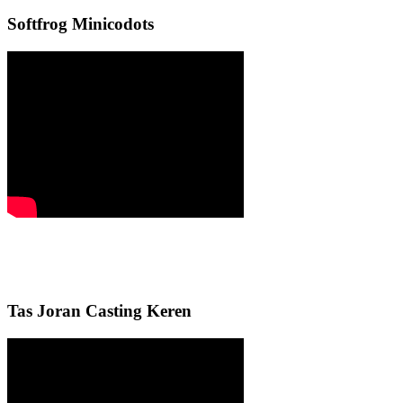
Softfrog Minicodots
Tas Joran Casting Keren