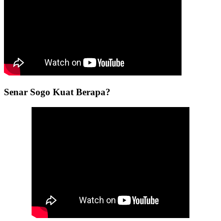
Senar Sogo Kuat Berapa?